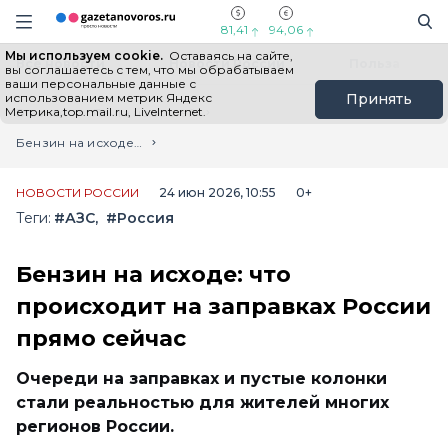
Информационный портал "ГазетаНоворос.ру"
Поиск
Навигация сайта
81,41
94,06
Мы используем cookie.
Оставаясь на сайте,
Все новости
Новости России
Польза
вы соглашаетесь с тем, что мы обрабатываем
ваши персональные данные с
использованием метрик Яндекс
Принять
Метрика,top.mail.ru, LiveInternet.
Главная
Лента новостей
Бензин на исходе: что происходит на заправках России прямо сейчас
НОВОСТИ РОССИИ
24 июн 2026, 10:55
0+
Теги:
#АЗС
#Россия
Бензин на исходе: что
происходит на заправках России
прямо сейчас
Очереди на заправках и пустые колонки
стали реальностью для жителей многих
регионов России.