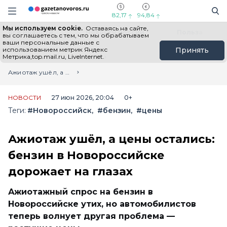
Информационный портал "ГазетаНоворос.ру"
Поиск
Навигация сайта
82,17
94,84
Мы используем cookie.
Оставаясь на сайте,
Все новости
Новости России
Польза
вы соглашаетесь с тем, что мы обрабатываем
ваши персональные данные с
использованием метрик Яндекс
Принять
Метрика,top.mail.ru, LiveInternet.
Главная
Лента новостей
Ажиотаж ушёл, а цены остались: бензин в Новороссийске дорожает на глазах
НОВОСТИ
27 июн 2026, 20:04
0+
Теги:
#Новороссийск
#бензин
#цены
Ажиотаж ушёл, а цены остались:
бензин в Новороссийске
дорожает на глазах
Ажиотажный спрос на бензин в
Новороссийске утих, но автомобилистов
теперь волнует другая проблема —