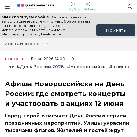
Информационный портал "ГазетаНоворос.ру"
Поиск
Навигация сайта
82,17
94,84
Мы используем cookie.
Оставаясь на сайте,
Все новости
Новости России
Польза
вы соглашаетесь с тем, что мы обрабатываем
ваши персональные данные с
использованием метрик Яндекс
Принять
Метрика,top.mail.ru, LiveInternet.
Главная
Лента новостей
Афиша Новороссийска на День России: где смотреть концерты и участвовать в акциях 12 июня
НОВОСТИ
11 июн 2026, 14:00
0+
Теги:
#День России 2026
#Новороссийск
#афиша
Афиша Новороссийска на День
России: где смотреть концерты
и участвовать в акциях 12 июня
Город-герой отмечает День России серией
праздничных мероприятий. Улицы украсили
тысячами флагов. Жителей и гостей ждут