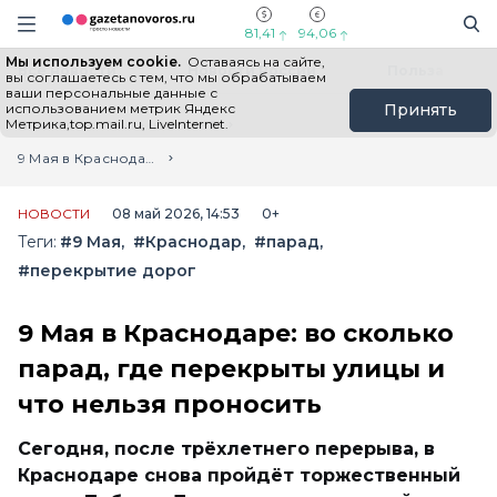
Информационный портал "ГазетаНоворос.ру"
Поиск
Навигация сайта
81,41
94,06
Мы используем cookie.
Оставаясь на сайте,
Все новости
Новости России
Польза
вы соглашаетесь с тем, что мы обрабатываем
ваши персональные данные с
использованием метрик Яндекс
Принять
Метрика,top.mail.ru, LiveInternet.
Главная
Лента новостей
9 Мая в Краснодаре: во сколько парад, где перекрыты улицы и что нельзя проносить
НОВОСТИ
08 май 2026, 14:53
0+
Теги:
#9 Мая
#Краснодар
#парад
#перекрытие дорог
9 Мая в Краснодаре: во сколько
парад, где перекрыты улицы и
что нельзя проносить
Сегодня, после трёхлетнего перерыва, в
Краснодаре снова пройдёт торжественный