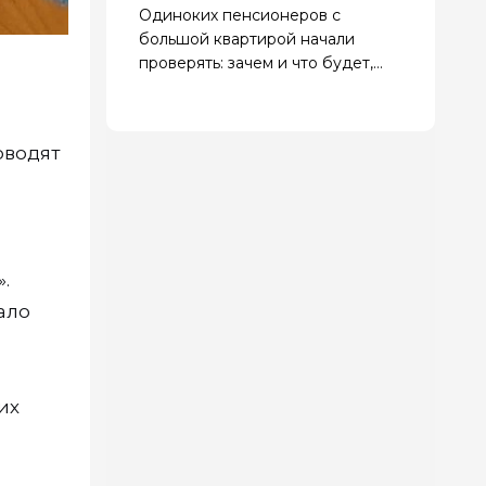
Одиноких пенсионеров с
большой квартирой начали
проверять: зачем и что будет,
если найдут нарушения
оводят
.
ало
их