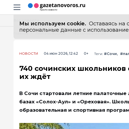
Информационный портал "ГазетаНоворос.ру"
Навигация сайта
Все новости
Мы используем cookie.
Оставаясь на с
персональные данные с использованием м
Главная
Лента новостей
740 сочинских школьников отдохнут в палаточных лагерях: что их ждёт
НОВОСТИ
04 июн 2026, 12:42
0+
Теги:
#Сочи
#па
740 сочинских школьников о
их ждёт
В Сочи стартовали летние палаточные 
базах «Солох-Аул» и «Ореховая». Школ
образовательная и спортивная програ