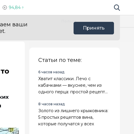
94,84
Поиск по 
Мы в с
Польза
ваем ваши
Принять
t.
Статьи по теме:
что
6 часов назад
Хватит классики. Лечо с
кабачками — вкуснее, чем из
одного перца: простой рецепт
ких
на зиму
8 часов назад
я
Золото из лишнего крыжовника:
5 простых рецептов вина,
которые получатся у всех