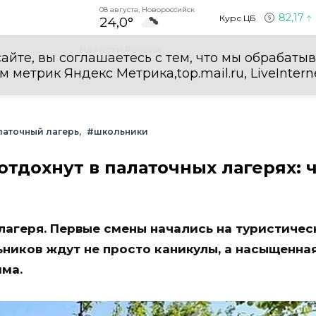
08 августа, Новороссийск
82,17
Курс ЦБ
24,0°
Новости России
айте, вы соглашаетесь с тем, что мы обрабаты
етрик Яндекс Метрика,top.mail.ru, LiveInterne
латочный лагерь
#школьники
тдохнут в палаточных лагерях: 
лагеря. Первые смены начались на туристичес
ьников ждут не просто каникулы, а насыщенна
мма.