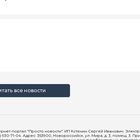
итать все новости
рнет-портал "Просто новости". ИП Кстенин Сергей Иванович. Электрон
) 930-71-04. Адрес: 353900, Новороссийск, ул. Мира, д. 3, помещ. 3. 
тала gazetanovoros.ru гиперссылка на ресурс обязательна, в против