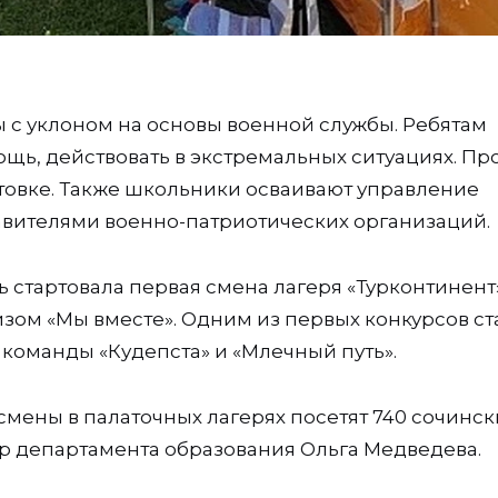
с уклоном на основы военной службы. Ребятам
ощь, действовать в экстремальных ситуациях. Пр
отовке. Также школьники осваивают управление
авителями военно-патриотических организаций.
 стартовала первая смена лагеря «Турконтинент»
ом «Мы вместе». Одним из первых конкурсов ст
команды «Кудепста» и «Млечный путь».
смены в палаточных лагерях посетят 740 сочинск
ор департамента образования Ольга Медведева.