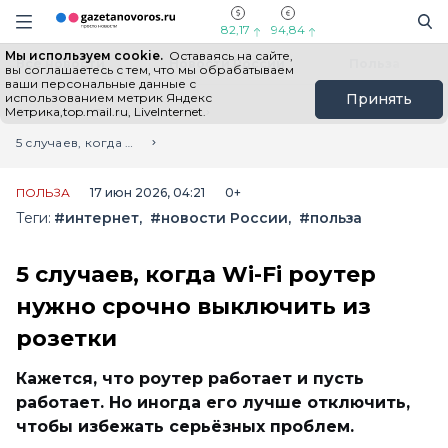
Информационный портал "ГазетаНоворос.ру"
Поиск
Навигация сайта
82,17
94,84
Мы используем cookie.
Оставаясь на сайте,
Все новости
Новости России
Польза
вы соглашаетесь с тем, что мы обрабатываем
ваши персональные данные с
использованием метрик Яндекс
Принять
Метрика,top.mail.ru, LiveInternet.
Главная
Лента новостей
5 случаев, когда Wi-Fi роутер нужно срочно выключить из розетки
ПОЛЬЗА
17 июн 2026, 04:21
0+
Теги:
#интернет
#новости России
#польза
5 случаев, когда Wi-Fi роутер
нужно срочно выключить из
розетки
Кажется, что роутер работает и пусть
работает. Но иногда его лучше отключить,
чтобы избежать серьёзных проблем.