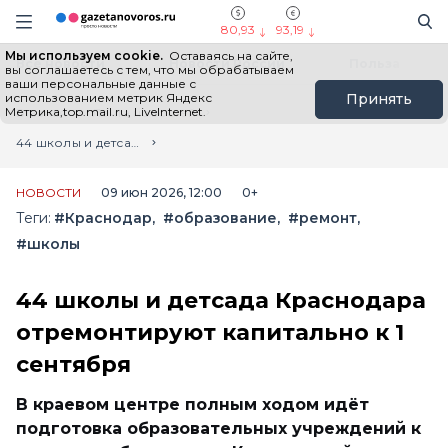
Информационный портал "ГазетаНоворос.ру"
Поиск
Навигация сайта
80,93
93,19
Мы используем cookie.
Оставаясь на сайте,
Все новости
Новости России
Польза
вы соглашаетесь с тем, что мы обрабатываем
ваши персональные данные с
использованием метрик Яндекс
Принять
Метрика,top.mail.ru, LiveInternet.
Главная
Лента новостей
44 школы и детсада Краснодара отремонтируют капитально к 1 сентября
НОВОСТИ
09 июн 2026, 12:00
0+
Теги:
#Краснодар
#образование
#ремонт
#школы
44 школы и детсада Краснодара
отремонтируют капитально к 1
сентября
В краевом центре полным ходом идёт
подготовка образовательных учреждений к