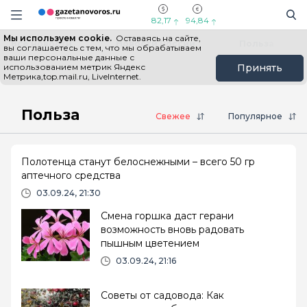
Информационный портал "ГазетаНоворос.ру"
Поиск
Навигация сайта
82,17
94,84
Мы используем cookie.
Оставаясь на сайте,
Все новости
Новости России
Польза
вы соглашаетесь с тем, что мы обрабатываем
ваши персональные данные с
использованием метрик Яндекс
Принять
Метрика,top.mail.ru, LiveInternet.
Главная
Польза
Польза
Свежее
Популярное
Полотенца станут белоснежными – всего 50 гр
аптечного средства
03.09.24, 21:30
Смена горшка даст герани
возможность вновь радовать
пышным цветением
03.09.24, 21:16
Советы от садовода: Как