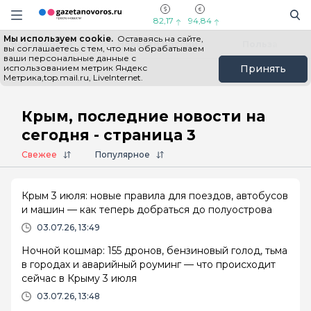
Информационный портал "ГазетаНоворос.ру"
Поиск
Навигация сайта
82,17
94,84
Мы используем cookie.
Оставаясь на сайте,
Все новости
Новости России
Польза
вы соглашаетесь с тем, что мы обрабатываем
ваши персональные данные с
использованием метрик Яндекс
Принять
Метрика,top.mail.ru, LiveInternet.
Главная
# Крым
Крым, последние новости на
сегодня - страница 3
Свежее
Популярное
Крым 3 июля: новые правила для поездов, автобусов
и машин — как теперь добраться до полуострова
03.07.26, 13:49
Ночной кошмар: 155 дронов, бензиновый голод, тьма
в городах и аварийный роуминг — что происходит
сейчас в Крыму 3 июля
03.07.26, 13:48