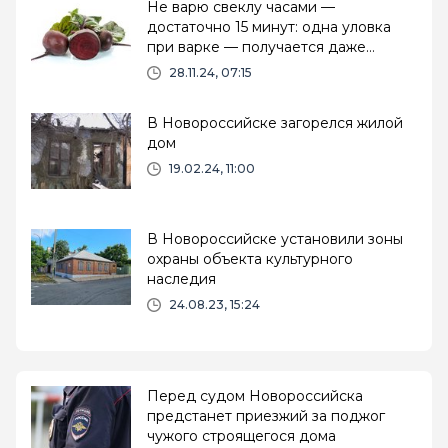
Не варю свеклу часами —
достаточно 15 минут: одна уловка
при варке — получается даже
вкуснее, сочнее и без запаха на весь
28.11.24, 07:15
дом
В Новороссийске загорелся жилой
дом
19.02.24, 11:00
В Новороссийске установили зоны
охраны объекта культурного
наследия
24.08.23, 15:24
Перед судом Новороссийска
предстанет приезжий за поджог
чужого строящегося дома