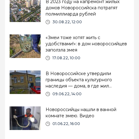
В 2023 году на капремонт жилых
домов Новороссийска потратят
полмиллиарда рублей
30.08.22, 12:00
«Змеи тоже хотят жить с
удобствами!»: в дом новороссийцев
заползла змея
17.08.22, 10:00
В Новороссийске утвердили
границы объекта культурного
наследия — дома, в где жил
писатель Гладков
09.06.22, 14:00
Новороссийцы нашли в ванной
комнате змею. Видео
01.06.22, 16:00