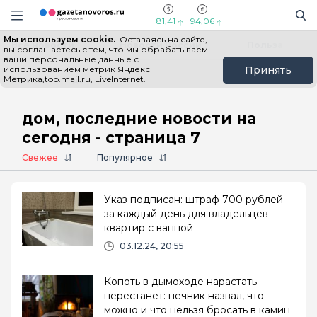
Информационный портал "ГазетаНоворос.ру"
Поиск
Навигация сайта
81,41
94,06
Мы используем cookie.
Оставаясь на сайте,
Все новости
Новости России
Польза
вы соглашаетесь с тем, что мы обрабатываем
ваши персональные данные с
использованием метрик Яндекс
Принять
Метрика,top.mail.ru, LiveInternet.
Главная
# дом
дом, последние новости на
сегодня - страница 7
Свежее
Популярное
Указ подписан: штраф 700 рублей
за каждый день для владельцев
квартир с ванной
03.12.24, 20:55
Копоть в дымоходе нарастать
перестанет: печник назвал, что
можно и что нельзя бросать в камин