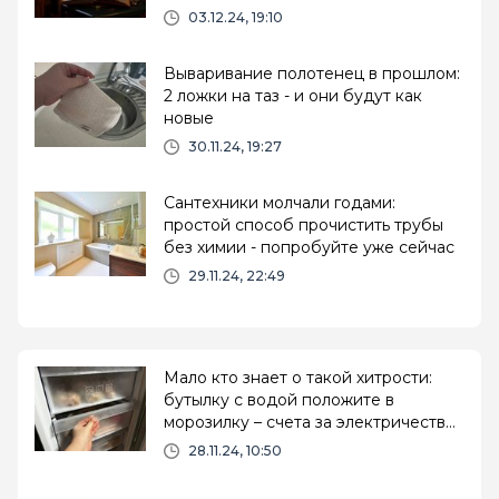
03.12.24, 19:10
Вываривание полотенец в прошлом:
2 ложки на таз - и они будут как
новые
30.11.24, 19:27
Сантехники молчали годами:
простой способ прочистить трубы
без химии - попробуйте уже сейчас
29.11.24, 22:49
Мало кто знает о такой хитрости:
бутылку с водой положите в
морозилку – счета за электричество
больше не беспокоят
28.11.24, 10:50