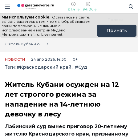
Информационный портал "ГазетаНоворос.ру"
Поиск
Навигация сайта
81,41
94,06
Мы используем cookie.
Оставаясь на сайте,
Все новости
Новости России
Польза
вы соглашаетесь с тем, что мы обрабатываем
ваши персональные данные с
использованием метрик Яндекс
Принять
Метрика,top.mail.ru, LiveInternet.
Главная
Лента новостей
Житель Кубани осужден на 12 лет строгого режима за нападение на 14-летнюю девочку в лесу
НОВОСТИ
24 апр 2026, 14:30
0+
Теги:
#Краснодарский край
#Суд
Житель Кубани осужден на 12
лет строгого режима за
нападение на 14-летнюю
девочку в лесу
Лабинский суд вынес приговор 20-летнему
жителю Краснодарского края, признанному