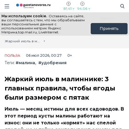
Информационный портал "ГазетаНоворос.ру"
Поиск
Навигация сайта
81,41
94,06
Мы используем cookie.
Оставаясь на сайте,
Все новости
Новости России
Польза
вы соглашаетесь с тем, что мы обрабатываем
ваши персональные данные с
использованием метрик Яндекс
Принять
Метрика,top.mail.ru, LiveInternet.
Главная
Лента новостей
Жаркий июль в малиннике: 3 главных правила, чтобы ягоды были размером с пятак
ПОЛЬЗА
06 июл 2026, 00:27
0+
Теги:
#малина
#удобрения
Жаркий июль в малиннике: 3
главных правила, чтобы ягоды
были размером с пятак
Июль — месяц истины для всех садоводов. В
этот период кусты малины работают на
износ: они не только «кормят» нас спелой