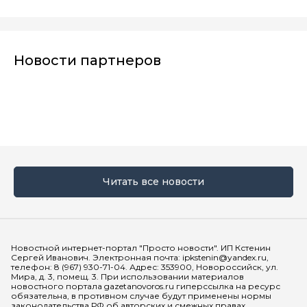
Новости партнеров
Читать все новости
Мы в социальных сетях
Новостной интернет-портал "Просто новости". ИП Кстенин
Сергей Иванович. Электронная почта: ipkstenin@yandex.ru,
телефон: 8 (967) 930-71-04. Адрес: 353900, Новороссийск, ул.
Мира, д. 3, помещ. 3. При использовании материалов
новостного портала gazetanovoros.ru гиперссылка на ресурс
обязательна, в противном случае будут применены нормы
законодательства РФ об авторских и смежных правах.