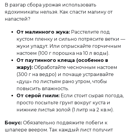
В разгар сбора урожая использовать
ядохимикаты нельзя. Как спасти малину от
напастей?
От малинного жука:
Расстелите под
кустом пленку и сильно потрясите ветки —
жуки упадут. Или опрыскайте горчичным
настоем (100 г порошка на 10 л воды).
От паутинного клеща (особенно в
жару):
Обработайте чесночным настоем
(300 г на ведро) и почаще устраивайте
«душ» по листьям рано утром, чтобы
повысить влажность.
От серой гнили:
Если стоит сырая погода,
просто посыпьте грунт вокруг куста и
нижние листья золой (1 литр на 2 кв.м).
Бонус:
Обязательно подвяжите побеги к
шпалере веером. Так каждый лист получит