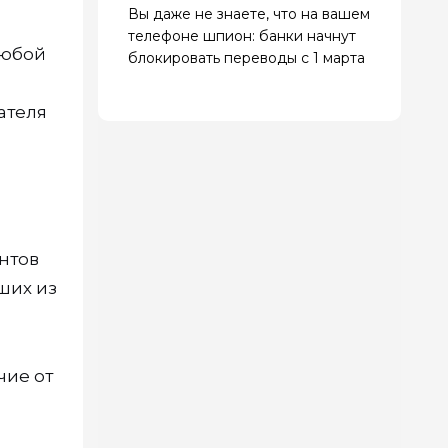
Вы даже не знаете, что на вашем
телефоне шпион: банки начнут
любой
блокировать переводы с 1 марта
ателя
нтов
ших из
чие от