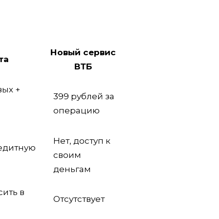
Новый сервис
та
ВТБ
вых +
399 рублей за
операцию
Нет, доступ к
редитную
своим
деньгам
сить в
Отсутствует