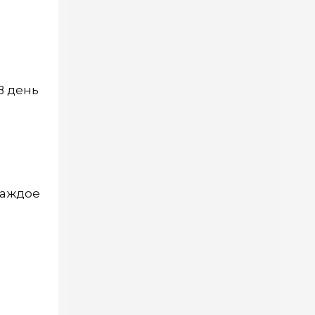
В день
каждое