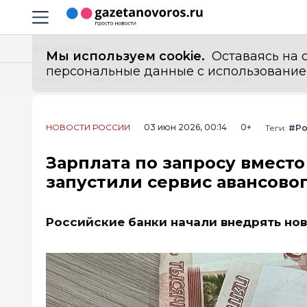
Информационный портал "ГазетаНоворос.ру"
Навигация сайта
Все новости
Мы используем cookie.
Оставаясь на с
персональные данные с использованием м
Главная
Лента новостей
Зарплата по запросу вместо кредитной карты: в России запустили сервис авансового доступа для миллионов
НОВОСТИ РОССИИ
03 июн 2026, 00:14
0+
Теги:
#Ро
Зарплата по запросу вместо
запустили сервис авансово
Российские банки начали внедрять но