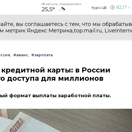
08 августа, Новороссийск
82,17
Курс ЦБ
25,5°
Новости России
айте, вы соглашаетесь с тем, что мы обрабаты
етрик Яндекс Метрика,top.mail.ru, LiveInterne
ссия
#аванс
#зарплата
 кредитной карты: в России
го доступа для миллионов
вый формат выплаты заработной платы.