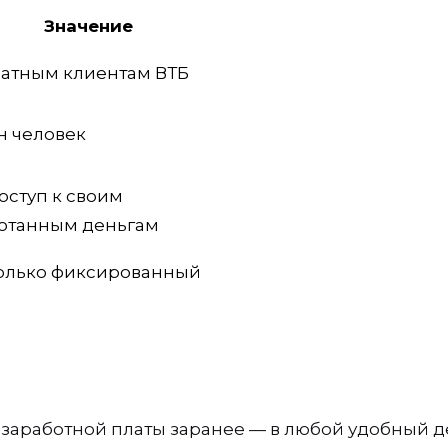
Значение
атным клиентам ВТБ
лн человек
доступ к своим
отанным деньгам
только фиксированный
ф
ь заработной платы заранее — в любой удобный 