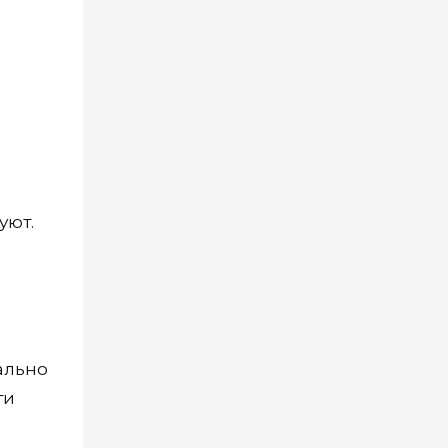
уют.
ально
ти