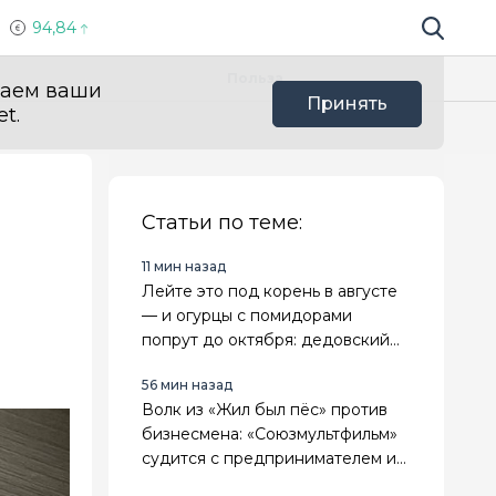
94,84
Поиск по 
Мы в с
Польза
ваем ваши
Принять
t.
Статьи по теме:
11 мин назад
Лейте это под корень в августе
— и огурцы с помидорами
попрут до октября: дедовский
рецепт
56 мин назад
Волк из «Жил был пёс» против
бизнесмена: «Союзмультфильм»
судится с предпринимателем из
Новороссийска