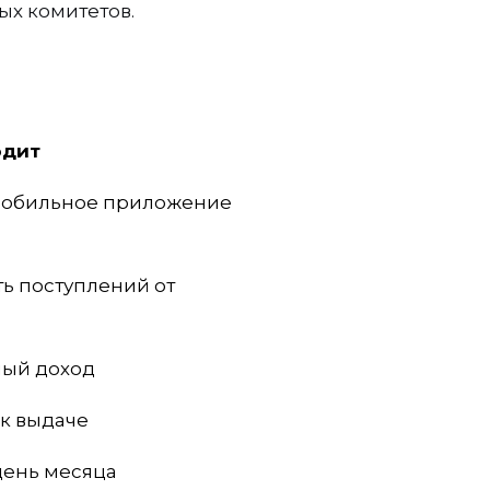
ых комитетов.
одит
 мобильное приложение
ь поступлений от
ный доход
 к выдаче
день месяца