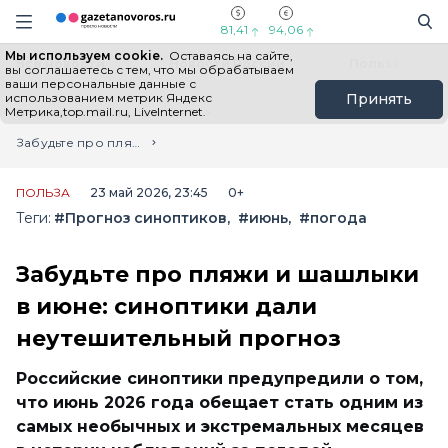
Информационный портал "ГазетаНоворос.ру"
Поиск
Навигация сайта
81,41
94,06
Мы используем cookie.
Оставаясь на сайте,
Все новости
Новости России
Польза
вы соглашаетесь с тем, что мы обрабатываем
ваши персональные данные с
использованием метрик Яндекс
Принять
Метрика,top.mail.ru, LiveInternet.
Главная
Лента новостей
Забудьте про пляжи и шашлыки в июне: синоптики дали неутешительный прогноз
ПОЛЬЗА
23 май 2026, 23:45
0+
Теги:
#Прогноз синоптиков
#июнь
#погода
Забудьте про пляжи и шашлыки
в июне: синоптики дали
неутешительный прогноз
Российские синоптики предупредили о том,
что июнь 2026 года обещает стать одним из
самых необычных и экстремальных месяцев