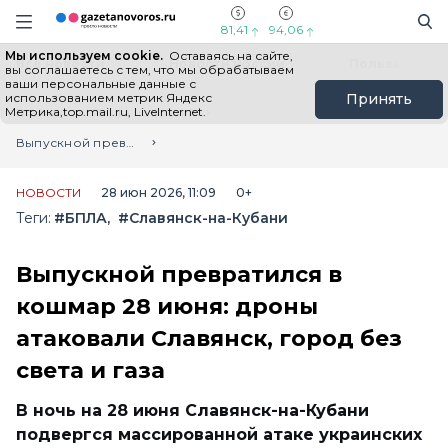
Информационный портал "ГазетаНоворос.ру"
Поиск
Навигация сайта
81,41
94,06
Мы используем cookie.
Оставаясь на сайте,
Все новости
Новости России
Польза
вы соглашаетесь с тем, что мы обрабатываем
ваши персональные данные с
использованием метрик Яндекс
Принять
Метрика,top.mail.ru, LiveInternet.
Главная
Лента новостей
Выпускной превратился в кошмар 28 июня: дроны атаковали Славянск, город без света и газа
НОВОСТИ
28 июн 2026, 11:09
0+
Теги:
#БПЛА
#Славянск-на-Кубани
Выпускной превратился в
кошмар 28 июня: дроны
атаковали Славянск, город без
света и газа
В ночь на 28 июня Славянск-на-Кубани
подвергся массированной атаке украинских