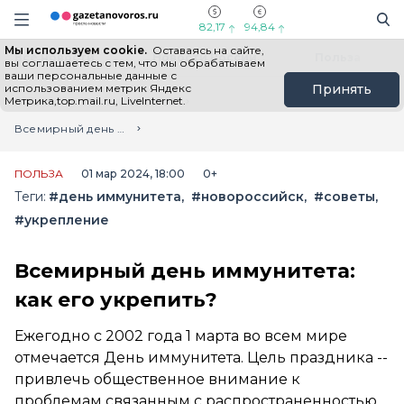
Информационный портал "ГазетаНоворос.ру"
Поиск
Навигация сайта
82,17
94,84
Мы используем cookie.
Оставаясь на сайте,
Все новости
Новости России
Польза
вы соглашаетесь с тем, что мы обрабатываем
ваши персональные данные с
использованием метрик Яндекс
Принять
Метрика,top.mail.ru, LiveInternet.
Главная
Лента новостей
Всемирный день иммунитета: как его укрепить?
ПОЛЬЗА
01 мар 2024, 18:00
0+
Теги:
#день иммунитета
#новороссийск
#советы
#укрепление
Всемирный день иммунитета:
как его укрепить?
Ежегодно с 2002 года 1 марта во всем мире
отмечается День иммунитета. Цель праздника --
привлечь общественное внимание к
проблемам связанным с распространенностью