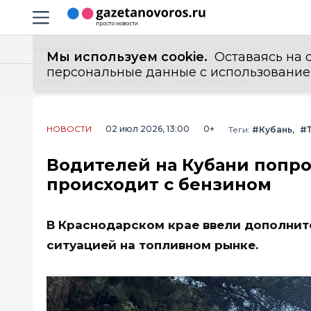
Информационный портал "ГазетаНоворос.ру"
Навигация сайта
Все новости
Мы используем cookie.
Оставаясь на с
персональные данные с использованием м
Главная
Лента новостей
Водителей на Кубани попросили пересесть на автобусы. Что происходит с бензином
НОВОСТИ
02 июл 2026, 13:00
0+
Теги:
#Кубань
#
Водителей на Кубани попро
происходит с бензином
В Краснодарском крае ввели дополнит
ситуацией на топливном рынке.