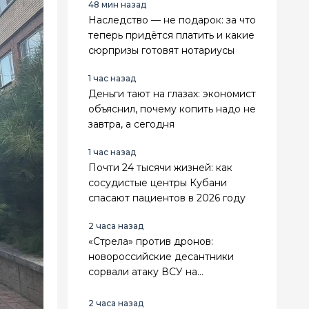
48 мин назад
регионального значения
Наследство — не подарок: за что
теперь придётся платить и какие
сюрпризы готовят нотариусы
1 час назад
Деньги тают на глазах: экономист
объяснил, почему копить надо не
завтра, а сегодня
1 час назад
Почти 24 тысячи жизней: как
сосудистые центры Кубани
спасают пациентов в 2026 году
2 часа назад
«Стрела» против дронов:
новороссийские десантники
сорвали атаку ВСУ на
Ореховском направлении
2 часа назад