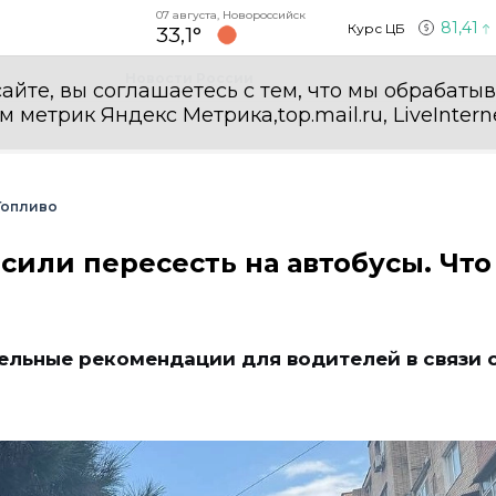
07 августа, Новороссийск
81,41
Курс ЦБ
33,1°
Новости России
айте, вы соглашаетесь с тем, что мы обрабаты
етрик Яндекс Метрика,top.mail.ru, LiveInterne
Топливо
сили пересесть на автобусы. Что
ельные рекомендации для водителей в связи 