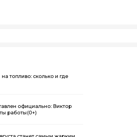
на топливо: сколько и где
тавлен официально: Виктор
ты работы
(0+)
августа станет самым жарким