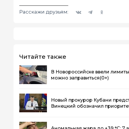
Вконтакте
Telegram
Одноклассники
Расскажи друзьям:
Читайте также
В Новороссийске ввели лимиты 
можно заправиться
(0+)
Новый прокурор Кубани предс
Винецкий обозначил приорите
Аномальная жара до +39 °C: 7 