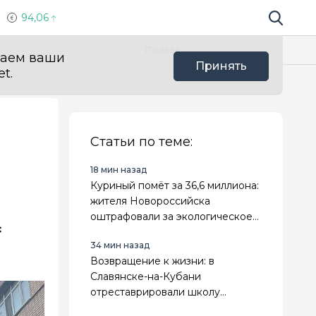
94,06
Поиск по 
Мы в с
Польза
ваем ваши
Принять
t.
Статьи по теме:
18 мин назад
Куриный помёт за 36,6 миллиона:
жителя Новороссийска
оштрафовали за экологическое
с
преступление
34 мин назад
Возвращение к жизни: в
Славянске-на-Кубани
отреставрировали школу
искусств — памятник