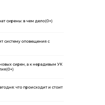
чат сирены: в чем дело
(0+)
ит систему оповещения с
новых сирен, а к нерадивым УК
тия
(0+)
егодня: что происходит и стоит