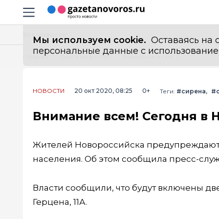
Информационный портал "ГазетаНоворос.ру"
Навигация сайта
Все новости
Мы используем cookie.
Оставаясь на с
персональные данные с использованием м
Главная
Лента новостей
Внимание всем! Сегодня в Новороссийске зазвучат сирены
НОВОСТИ
20 окт 2020, 08:25
0+
Теги:
#сирена
#
Внимание всем! Сегодня в 
Жителей Новороссийска предупреждают 
населения. Об этом сообщила пресс-слу
Власти сообщили, что будут включены две
Герцена, 11А.