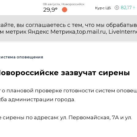
08 августа, Новороссийск
82,17
Курс ЦБ
29,9°
Новости России
айте, вы соглашаетесь с тем, что мы обрабаты
етрик Яндекс Метрика,top.mail.ru, LiveInterne
система оповещения
Новороссийске зазвучат сирены
о плановой проверке готовности систем опове
жба администрации города.
 сирены по адресам: ул. Первомайская, 7А и ул.