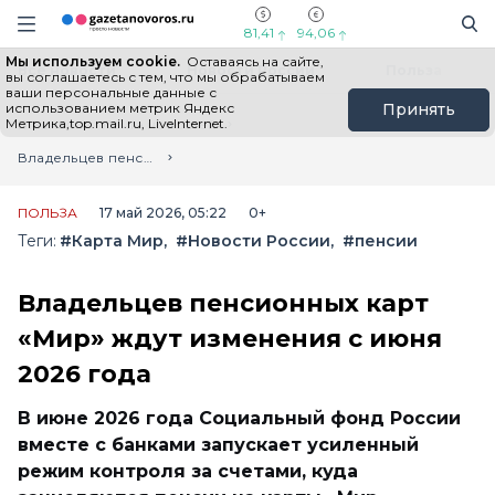
Информационный портал "ГазетаНоворос.ру"
Поиск
Навигация сайта
81,41
94,06
Мы используем cookie.
Оставаясь на сайте,
Все новости
Новости России
Польза
вы соглашаетесь с тем, что мы обрабатываем
ваши персональные данные с
использованием метрик Яндекс
Принять
Метрика,top.mail.ru, LiveInternet.
Главная
Лента новостей
Владельцев пенсионных карт «Мир» ждут изменения с июня 2026 года
ПОЛЬЗА
17 май 2026, 05:22
0+
Теги:
#Карта Мир
#Новости России
#пенсии
Владельцев пенсионных карт
«Мир» ждут изменения с июня
2026 года
В июне 2026 года Социальный фонд России
вместе с банками запускает усиленный
режим контроля за счетами, куда