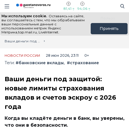
Информационный портал "ГазетаНоворос.ру"
Поиск
Навигация сайта
81,41
94,06
Мы используем cookie.
Оставаясь на сайте,
Все новости
Новости России
Польза
вы соглашаетесь с тем, что мы обрабатываем
ваши персональные данные с
использованием метрик Яндекс
Принять
Метрика,top.mail.ru, LiveInternet.
Главная
Лента новостей
Ваши деньги под защитой: новые лимиты страхования вкладов и счетов эскроу с 2026 года
НОВОСТИ РОССИИ
28 июн 2026, 23:11
0+
Теги:
#банковские вклады
#страхование
Ваши деньги под защитой:
новые лимиты страхования
вкладов и счетов эскроу с 2026
года
Когда вы кладёте деньги в банк, вы уверены,
что они в безопасности.