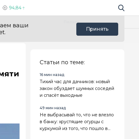
94,84
Поиск по 
Мы в с
Польза
ваем ваши
Принять
t.
Статьи по теме:
амяти
16 мин назад
Тихий час для дачников: новый
закон обуздает шумных соседей
и спасёт выходные
49 мин назад
Не выбрасывай то, что не влезло
в банку: хрустящие огурцы с
куркумой из того, что пошло в
разнос