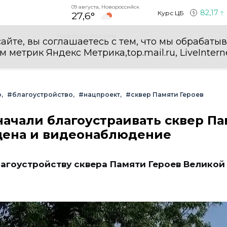
09 августа, Новороссийск
82,17
Курс ЦБ
27,6°
Новости России
айте, вы соглашаетесь с тем, что мы обрабаты
етрик Яндекс Метрика,top.mail.ru, LiveInterne
р
#благоустройство
#нацпроект
#сквер Памяти Героев
начали благоустраивать сквер П
сцена и видеонаблюдение
агоустройству сквера Памяти Героев Великой