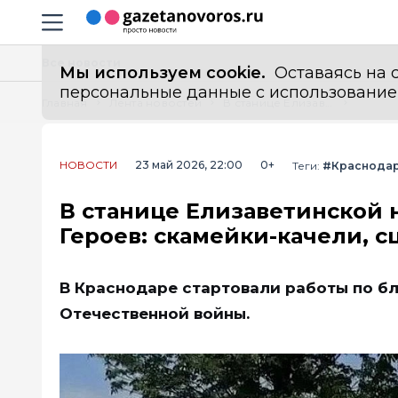
Информационный портал "ГазетаНоворос.ру"
Навигация сайта
Все новости
Мы используем cookie.
Оставаясь на с
персональные данные с использованием м
Главная
Лента новостей
В станице Елизаветинской начали благоустраивать сквер Памяти Героев: скамейки-качели, сцена и видеонаблюдение
НОВОСТИ
23 май 2026, 22:00
0+
Теги:
#Краснода
В станице Елизаветинской 
Героев: скамейки-качели, 
В Краснодаре стартовали работы по бл
Отечественной войны.