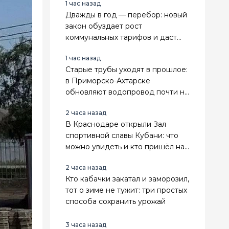
1 час назад
Дважды в год — перебор: новый
закон обуздает рост
коммунальных тарифов и даст
предсказуемость
1 час назад
Старые трубы уходят в прошлое:
в Приморско-Ахтарске
обновляют водопровод почти на
7 километров
2 часа назад
В Краснодаре открыли Зал
спортивной славы Кубани: что
можно увидеть и кто пришёл на
открытие
2 часа назад
Кто кабачки закатал и заморозил,
тот о зиме не тужит: три простых
способа сохранить урожай
3 часа назад