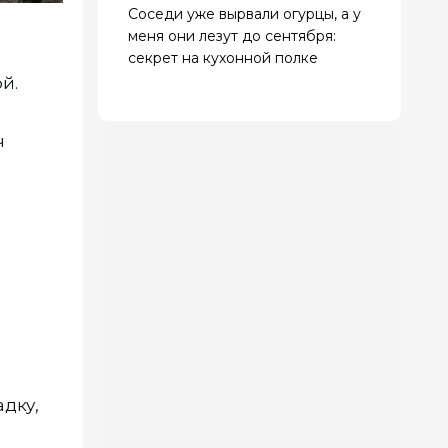
Соседи уже вырвали огурцы, а у
меня они лезут до сентября:
секрет на кухонной полке
й.
ч
адку,