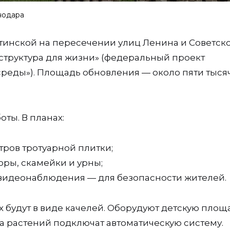
нодара
тинской на пересечении улиц Ленина и Советско
структура для жизни» (федеральный проект
еды»). Площадь обновления — около пяти тыся
ты. В планах:
тров тротуарной плитки;
юры, скамейки и урны;
видеонаблюдения — для безопасности жителей.
ых будут в виде качелей. Оборудуют детскую площ
ва растений подключат автоматическую систему.