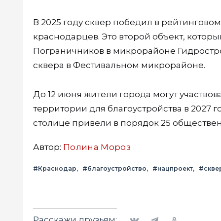
В 2025 году сквер победил в рейтинговом
краснодарцев. Это второй объект, которы
Пограничников в микрорайоне Гидростро
сквера в Фестивальном микрорайоне.
До 12 июня жители города могут участвов
территории для благоустройства в 2027 го
столице привели в порядок 25 обществен
Автор:
Полина Мороз
#Краснодар
#благоустройство
#нацпроект
#скве
Вконтакте
Telegram
Одноклассники
Расскажи друзьям: