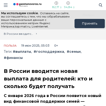
Информационный портал "ГазетаНоворос.ру"
Поиск
Навигация сайта
82,17
94,84
Мы используем cookie.
Оставаясь на сайте,
Все новости
Новости России
Польза
вы соглашаетесь с тем, что мы обрабатываем
ваши персональные данные с
использованием метрик Яндекс
Принять
Метрика,top.mail.ru, LiveInternet.
Главная
Лента новостей
В России вводится новая выплата для родителей: кто и сколько будет получать
ПОЛЬЗА
19 июн 2025, 05:03
0+
Теги:
#выплаты
#господдержка
#семьи
#финансы
В России вводится новая
выплата для родителей: кто и
сколько будет получать
С января 2026 года в России появится новый
вид финансовой поддержки семей —