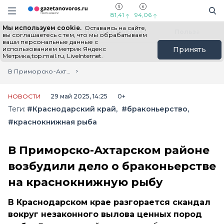
Информационный портал "ГазетаНоворос.ру"
Поиск
Навигация сайта
81,41
94,06
Мы используем cookie.
Оставаясь на сайте,
Все новости
Новости России
Польза
вы соглашаетесь с тем, что мы обрабатываем
ваши персональные данные с
использованием метрик Яндекс
Принять
Метрика,top.mail.ru, LiveInternet.
Главная
Лента новостей
В Приморско-Ахтарском районе возбудили дело о браконьерстве на краснокнижную рыбу
НОВОСТИ
29 май 2025, 14:25
0+
Теги:
#Краснодарский край
#браконьерство
#краснокнижная рыба
В Приморско-Ахтарском районе
возбудили дело о браконьерстве
на краснокнижную рыбу
В Краснодарском крае разгорается скандал
вокруг незаконного вылова ценных пород