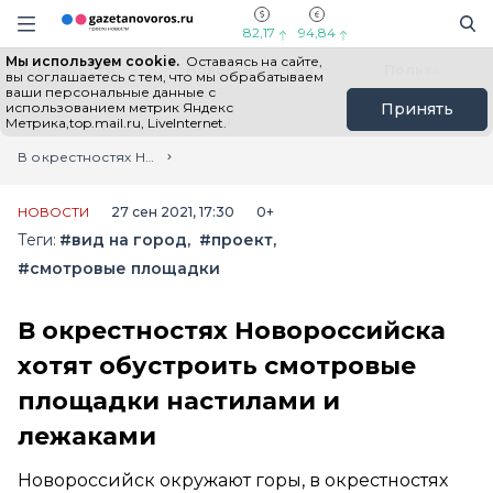
Информационный портал "ГазетаНоворос.ру"
Поиск
Навигация сайта
82,17
94,84
Мы используем cookie.
Оставаясь на сайте,
Все новости
Новости России
Польза
вы соглашаетесь с тем, что мы обрабатываем
ваши персональные данные с
использованием метрик Яндекс
Принять
Метрика,top.mail.ru, LiveInternet.
Главная
Лента новостей
В окрестностях Новороссийска хотят обустроить смотровые площадки настилами и лежаками
НОВОСТИ
27 сен 2021, 17:30
0+
Теги:
#вид на город
#проект
#смотровые площадки
В окрестностях Новороссийска
хотят обустроить смотровые
площадки настилами и
лежаками
Новороссийск окружают горы, в окрестностях