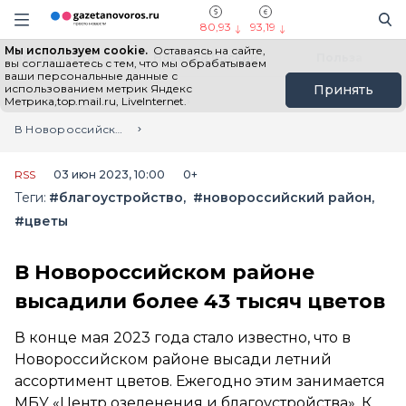
Информационный портал "ГазетаНоворос.ру"
Поиск
Навигация сайта
80,93
93,19
Мы используем cookie.
Оставаясь на сайте,
Все новости
Новости России
Польза
вы соглашаетесь с тем, что мы обрабатываем
ваши персональные данные с
использованием метрик Яндекс
Принять
Метрика,top.mail.ru, LiveInternet.
Главная
Лента новостей
В Новороссийском районе высадили более 43 тысяч цветов
RSS
03 июн 2023, 10:00
0+
Теги:
#благоустройство
#новороссийский район
#цветы
В Новороссийском районе
высадили более 43 тысяч цветов
В конце мая 2023 года стало известно, что в
Новороссийском районе высади летний
ассортимент цветов. Ежегодно этим занимается
МБУ «Центр озеленения и благоустройства». К