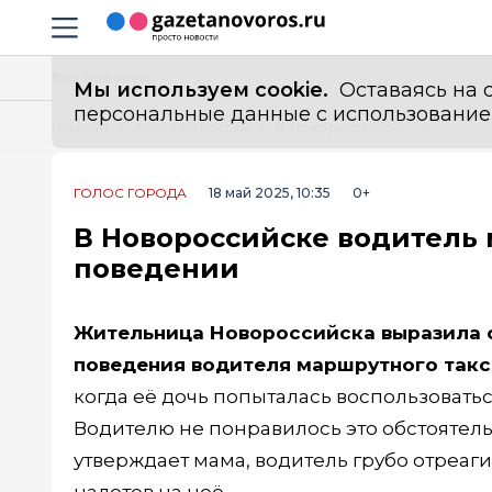
Информационный портал "ГазетаНоворос.ру"
Навигация сайта
Все новости
Мы используем cookie.
Оставаясь на с
персональные данные с использованием м
Главная
Лента новостей
В Новороссийске водитель маршрутки обвиняется в грубом поведении
ГОЛОС ГОРОДА
18 май 2025, 10:35
0+
В Новороссийске водитель 
поведении
Жительница Новороссийска выразила 
поведения водителя маршрутного такс
когда её дочь попыталась воспользовать
Водителю не понравилось это обстоятельс
утверждает мама, водитель грубо отреаги
налетев на неё.