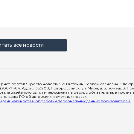
итать все новости
рнет-портал "Просто новости". ИП Кстенин Сергей Иванович. Электрон
) 930-71-04. Адрес: 353900, Новороссийск, ул. Мира, д. 3, помещ. 3. 
тала gazetanovoros.ru гиперссылка на ресурс обязательна, в против
тельства РФ об авторских и смежных правах.
денциальности и обработки персональных данных пользователей.