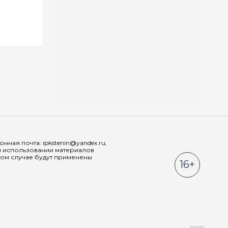
Мы в соц
ная почта: ipkstenin@yandex.ru,
При использовании материалов
ном случае будут применены
16+