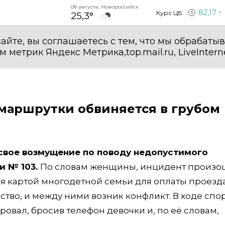
08 августа, Новороссийск
82,17
Курс ЦБ
25,3°
Новости России
айте, вы соглашаетесь с тем, что мы обрабаты
етрик Яндекс Метрика,top.mail.ru, LiveInterne
маршрутки обвиняется в грубом
свое возмущение по поводу недопустимого
и № 103.
По словам женщины, инцидент произо
ся картой многодетной семьи для оплаты проезда
тво, и между ними возник конфликт. В ходе спор
ровал, бросив телефон девочки и, по её словам,