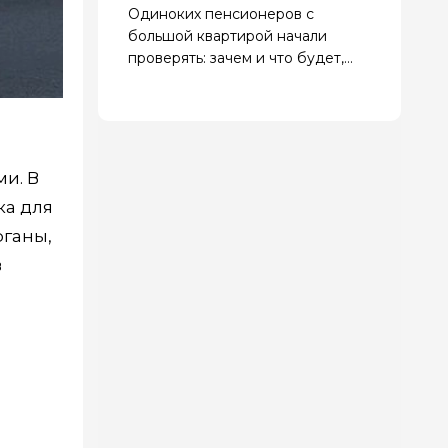
Одиноких пенсионеров с
большой квартирой начали
проверять: зачем и что будет,
если найдут нарушения
и. В
ка для
рганы,
в