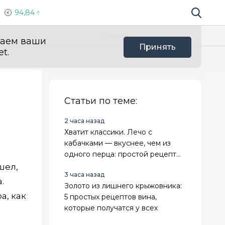
94,84
Поиск по 
Мы в с
Польза
ваем ваши
Принять
t.
Статьи по теме:
2 часа назад
Хватит классики. Лечо с
кабачками — вкуснее, чем из
одного перца: простой рецепт
на зиму
шел,
3 часа назад
.
Золото из лишнего крыжовника:
а, как
5 простых рецептов вина,
которые получатся у всех