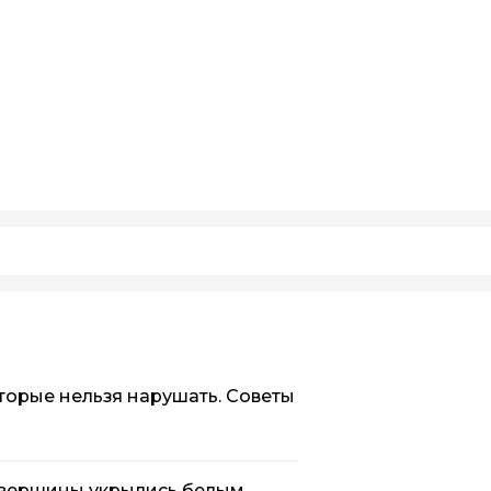
оторые нельзя нарушать. Советы
 вершины укрылись белым