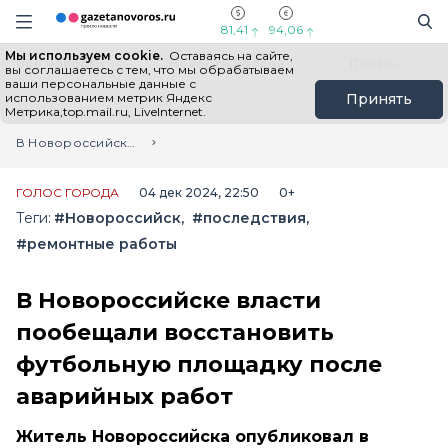
Информационный портал "ГазетаНоворос.ру"
Поиск
Навигация сайта
81,41
94,06
Мы используем cookie.
Оставаясь на сайте,
Все новости
Новости России
Польза
вы соглашаетесь с тем, что мы обрабатываем
ваши персональные данные с
использованием метрик Яндекс
Принять
Метрика,top.mail.ru, LiveInternet.
Главная
Лента новостей
В Новороссийске власти пообещали восстановить футбольную площадку после аварийных работ
ГОЛОС ГОРОДА
04 дек 2024, 22:50
0+
Теги:
#Новороссийск
#последствия
#ремонтные работы
В Новороссийске власти
пообещали восстановить
футбольную площадку после
аварийных работ
Житель Новороссийска опубликовал в