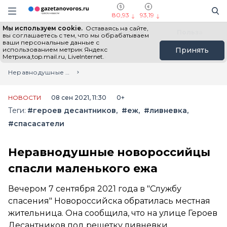
Информационный портал "ГазетаНоворос.ру"
Поиск
Навигация сайта
80,93
93,19
Мы используем cookie.
Оставаясь на сайте,
Все новости
Новости России
Польза
вы соглашаетесь с тем, что мы обрабатываем
ваши персональные данные с
использованием метрик Яндекс
Принять
Метрика,top.mail.ru, LiveInternet.
Главная
Лента новостей
Неравнодушные новороссийцы спасли маленького ежа
НОВОСТИ
08 сен 2021, 11:30
0+
Теги:
#героев десантников
#еж
#ливневка
#спасасатели
Неравнодушные новороссийцы
спасли маленького ежа
Вечером 7 сентября 2021 года в "Службу
спасения" Новороссийска обратилась местная
жительница. Она сообщила, что на улице Героев
Десантников под решетку ливневки