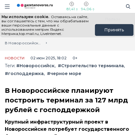
Информационный портал "ГазетаНоворос.ру"
Поиск
Навигация сайта
81,41
94,06
Мы используем cookie.
Оставаясь на сайте,
Все новости
Новости России
Польза
вы соглашаетесь с тем, что мы обрабатываем
ваши персональные данные с
использованием метрик Яндекс
Принять
Метрика,top.mail.ru, LiveInternet.
Главная
Лента новостей
В Новороссийске планируют построить терминал за 127 млрд рублей с господдержкой
НОВОСТИ
02 июн 2025, 18:02
0+
Теги:
#Новороссийск
#Строительство терминала
#господдержка
#черное море
В Новороссийске планируют
построить терминал за 127 млрд
рублей с господдержкой
Крупный инфраструктурный проект в
Новороссийске потребует государственного