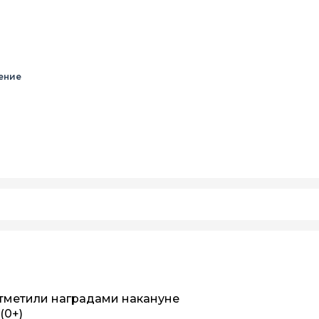
ение
тметили наградами накануне
(0+)