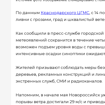
Источник фото: Изображение сгенерировано с пом
По данным
Краснодарского ЦГМС
, с 14 
ливни с грозами, град и шквалистый вете
Как сообщили в пресс-службе городской
метеоявлений сохранится в течение четыр
возможен подъем уровня воды с превыш
интенсивные осадки синоптики ожидают 15,
Жителей призывают соблюдать меры безо
деревьев, рекламных конструкций и лин
экстренных служб, СМИ и радиоканалов.
Напомним, в начале мая Новороссийск уж
порывы ветра достигали 29 м/с и приво