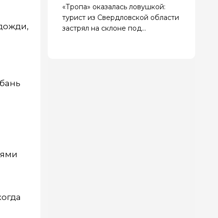
«Тропа» оказалась ловушкой:
турист из Свердловской области
 дожди,
застрял на склоне под
Геленджиком
убань
иями
когда