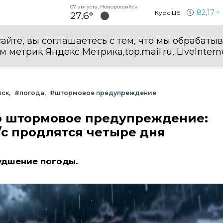
07 августа, Новороссийск
82,17
Курс ЦБ
27,6°
Новости России
айте, вы соглашаетесь с тем, что мы обрабаты
етрик Яндекс Метрика,top.mail.ru, LiveInterne
йск
#погода
#штормовое предупреждение
о штормовое предупреждение:
м/с продлятся четыре дня
удшение погоды.