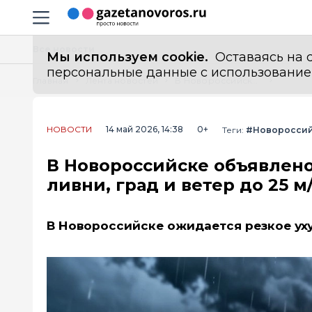
Информационный портал "ГазетаНоворос.ру"
Навигация сайта
Все новости
Мы используем cookie.
Оставаясь на с
персональные данные с использованием м
Главная
Лента новостей
В Новороссийске объявлено штормовое предупреждение: ливни, град и ветер до 25 м/с продлятся четыре дня
НОВОСТИ
14 май 2026, 14:38
0+
Теги:
#Новоросси
В Новороссийске объявлен
ливни, град и ветер до 25 
В Новороссийске ожидается резкое ух