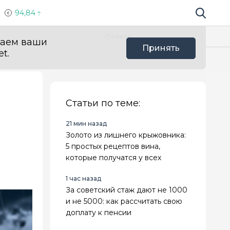
94,84
Поиск по 
Мы в с
Польза
ваем ваши
Принять
t.
Статьи по теме:
21 мин назад
Золото из лишнего крыжовника:
5 простых рецептов вина,
которые получатся у всех
1 час назад
За советский стаж дают не 1000
и не 5000: как рассчитать свою
доплату к пенсии