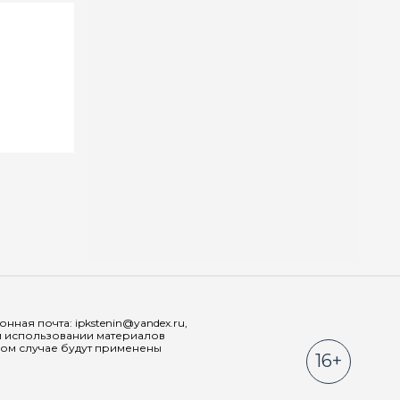
Мы в соц
ная почта: ipkstenin@yandex.ru,
При использовании материалов
ном случае будут применены
16+