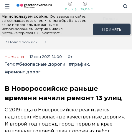
Информационный портал "ГазетаНоворос.ру"
Поиск
Навигация сайта
82,17
94,84
Мы используем cookie.
Оставаясь на сайте,
Все новости
Новости России
Польза
вы соглашаетесь с тем, что мы обрабатываем
ваши персональные данные с
использованием метрик Яндекс
Принять
Метрика,top.mail.ru, LiveInternet.
Главная
Лента новостей
В Новороссийске раньше времени начали ремонт 13 улиц
НОВОСТИ
12 сен 2021, 14:00
0+
Теги:
#безопасные дороги
#график
#ремонт дорог
В Новороссийске раньше
времени начали ремонт 13 улиц
С 2019 года в Новороссийске реализуется
нацпроект «Безопасные качественные дороги».
И второй год подряд город первым в крае
выполняет годовой план дорожных работ.