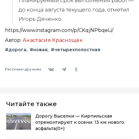
Планируемый срок выполнения работ —
до конца августа текущего года, отметил
Игорь Дяченко.
https://www.instagram.com/p/CKqjNPbqeLi/
Автор:
Анастасия Краснощёк
#дорога
#новая
#четырехполостная
Вконтакте
Telegram
Одноклассники
Расскажи друзьям:
Читайте также
Дорогу Выселки — Кирпильская
отремонтируют к осени: 13 км нового
асфальта
(0+)