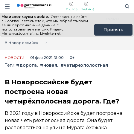
Информационный портал "ГазетаНоворос.ру"
Поиск
Навигация сайта
82,17
94,84
Мы используем cookie.
Оставаясь на сайте,
Все новости
Новости России
Польза
вы соглашаетесь с тем, что мы обрабатываем
ваши персональные данные с
использованием метрик Яндекс
Принять
Метрика,top.mail.ru, LiveInternet.
Главная
Лента новостей
В Новороссийске будет построена новая четырёхполосная дорога. Где?
НОВОСТИ
01 фев 2021, 15:00
0+
Теги:
#дорога
#новая
#четырехполостная
В Новороссийске будет
построена новая
четырёхполосная дорога. Где?
В 2021 году в Новороссийске будет построена
новая четырёхполосная дорога. Она будет
располагаться на улице Мурата Ахежака.