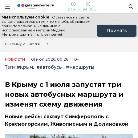
Информационный портал "ГазетаНоворос.ру"
Поиск
Навигация сайта
81,41
94,06
Мы используем cookie.
Оставаясь на сайте,
Все новости
Новости России
Польза
вы соглашаетесь с тем, что мы обрабатываем
ваши персональные данные с
использованием метрик Яндекс
Принять
Метрика,top.mail.ru, LiveInternet.
Главная
Лента новостей
В Крыму с 1 июля запустят три новых автобусных маршрута и изменят схему движения
НОВОСТИ
01 июл 2026, 00:26
0+
Теги:
#Крым
#автобусы
#маршруты
В Крыму с 1 июля запустят три
новых автобусных маршрута и
изменят схему движения
Новые рейсы свяжут Симферополь с
Красногорским, Живописным и Долиновкой