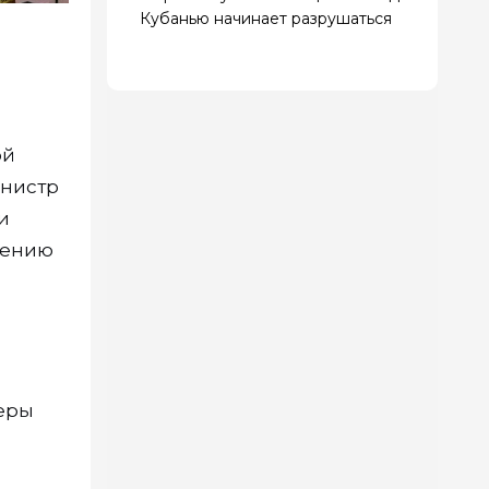
Кубанью начинает разрушаться
ой
инистр
и
чению
феры