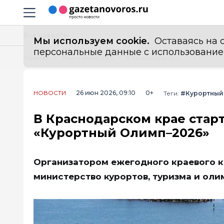
Информационный портал "ГазетаНоворос.ру"
Навигация сайта
Все новости
Мы используем cookie.
Оставаясь на с
персональные данные с использованием м
Главная
Лента новостей
В Краснодарском крае стартовал приём заявок на конкурс «Курортный Олимп–2026»
НОВОСТИ
26 июн 2026, 09:10
0+
Теги:
#Курортный
В Краснодарском крае старт
«Курортный Олимп–2026»
Организатором ежегодного краевого к
министерство курортов, туризма и ол