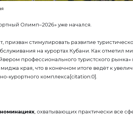
ая
ортный Олимп–2026» уже начался.
ет, призван стимулировать развитие туристическ
бслуживания на курортах Кубани. Как отметил м
айвером профессионального туристского рынка» 
миджа края, что в конечном итоге ведёт к увели
о-курортного комплекса[citation:0].
 номинациях
, охватывающих практически все с