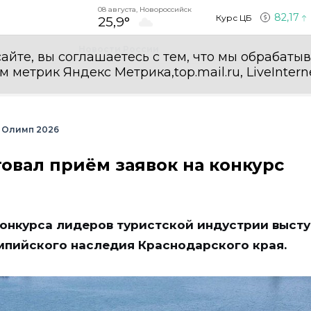
08 августа, Новороссийск
82,17
Курс ЦБ
25,9°
Новости России
айте, вы соглашаетесь с тем, что мы обрабаты
етрик Яндекс Метрика,top.mail.ru, LiveInterne
 Олимп 2026
овал приём заявок на конкурс
онкурса лидеров туристской индустрии высту
импийского наследия Краснодарского края.