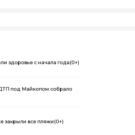
или здоровье с начала года
(0+)
 ДТП под Майкопом собрало
ке закрыли все пляжи
(0+)