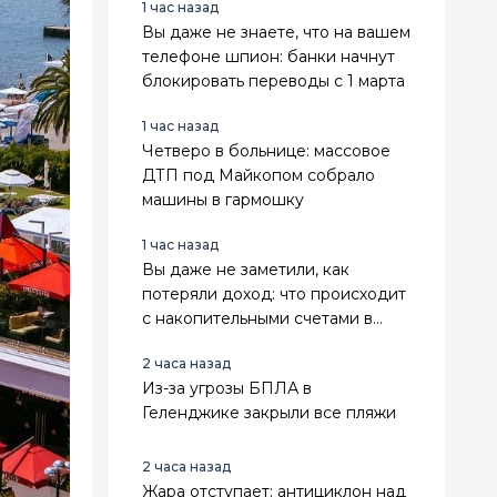
1 час назад
Вы даже не знаете, что на вашем
телефоне шпион: банки начнут
блокировать переводы с 1 марта
1 час назад
Четверо в больнице: массовое
ДТП под Майкопом собрало
машины в гармошку
1 час назад
Вы даже не заметили, как
потеряли доход: что происходит
с накопительными счетами в
2026 году
2 часа назад
Из-за угрозы БПЛА в
Геленджике закрыли все пляжи
2 часа назад
Жара отступает: антициклон над