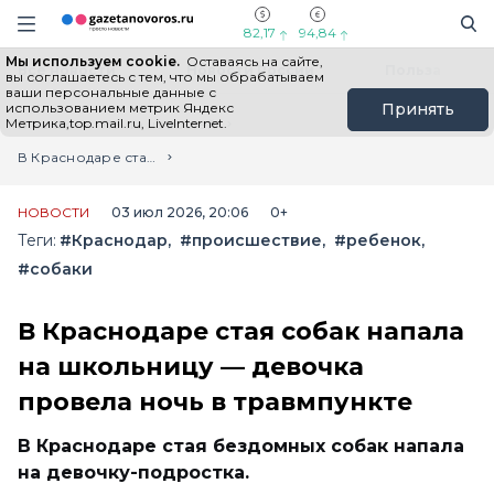
Информационный портал "ГазетаНоворос.ру"
Поиск
Навигация сайта
82,17
94,84
Мы используем cookie.
Оставаясь на сайте,
Все новости
Новости России
Польза
вы соглашаетесь с тем, что мы обрабатываем
ваши персональные данные с
использованием метрик Яндекс
Принять
Метрика,top.mail.ru, LiveInternet.
Главная
Лента новостей
В Краснодаре стая собак напала на школьницу — девочка провела ночь в травмпункте
НОВОСТИ
03 июл 2026, 20:06
0+
Теги:
#Краснодар
#происшествие
#ребенок
#собаки
В Краснодаре стая собак напала
на школьницу — девочка
провела ночь в травмпункте
В Краснодаре стая бездомных собак напала
на девочку-подростка.