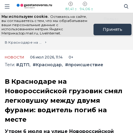
Информационный портал "ГазетаНоворос.ру"
Поиск
Навигация сайта
81,41
94,06
Мы используем cookie.
Оставаясь на сайте,
Все новости
Новости России
Польза
вы соглашаетесь с тем, что мы обрабатываем
ваши персональные данные с
использованием метрик Яндекс
Принять
Метрика,top.mail.ru, LiveInternet.
Главная
Лента новостей
В Краснодаре на Новороссийской грузовик смял легковушку между двумя фурами: водитель погиб на месте
НОВОСТИ
06 июл 2026, 11:14
0+
Теги:
#ДТП
#Краснодар
#происшествие
В Краснодаре на
Новороссийской грузовик смял
легковушку между двумя
фурами: водитель погиб на
месте
Утром 6 июля на улице Новороссийской