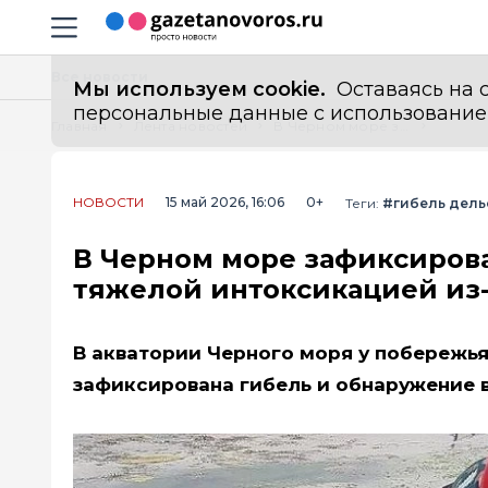
Информационный портал "ГазетаНоворос.ру"
Навигация сайта
Все новости
Мы используем cookie.
Оставаясь на с
персональные данные с использованием м
Главная
Лента новостей
В Черном море зафиксирована массовая гибель дельфинов с тяжелой интоксикацией из-за разлива нефтепродуктов
НОВОСТИ
15 май 2026, 16:06
0+
Теги:
#гибель дел
В Черном море зафиксирова
тяжелой интоксикацией из-
В акватории Черного моря у побережья
зафиксирована гибель и обнаружение 