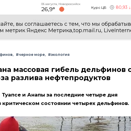
06 августа, Новороссийск
80,93
Курс ЦБ
26,9°
Новости России
айте, вы соглашаетесь с тем, что мы обрабаты
етрик Яндекс Метрика,top.mail.ru, LiveInterne
ьфинов
#черное море
#экология
на массовая гибель дельфинов 
за разлива нефтепродуктов
 Туапсе и Анапы за последние четыре дня
в критическом состоянии четырех дельфинов.