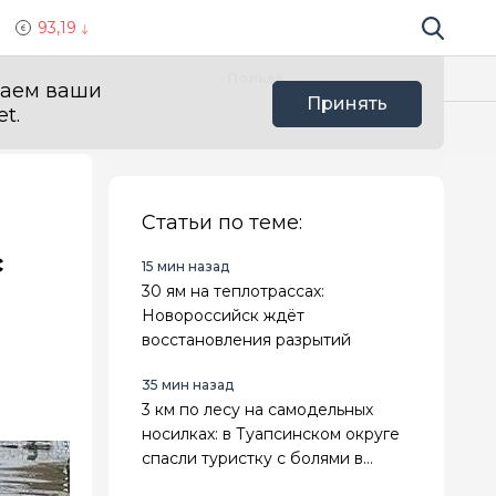
93,19
Поиск по 
Мы в с
Польза
ваем ваши
Принять
t.
Статьи по теме:
с
15 мин назад
30 ям на теплотрассах:
Новороссийск ждёт
восстановления разрытий
35 мин назад
3 км по лесу на самодельных
носилках: в Туапсинском округе
спасли туристку с болями в
животе