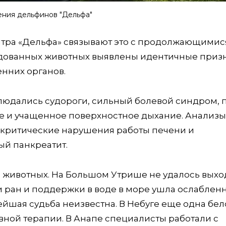
сения дельфинов "Дельфа"
нтра «Дельфа» связывают это с продолжающимис
ледованных животных выявлены идентичные приз
нних органов.
блюдались судороги, сильный болевой синдром, 
е и учащенное поверхностное дыхание. Анализы
 критические нарушения работы печени и
ый панкреатит.
и животных. На Большом Утрише не удалось выхо
ки ран и поддержки в воде в море ушла ослаблен
ейшая судьба неизвестна. В Небуге еще одна бе
ивной терапии. В Анапе специалисты работали с