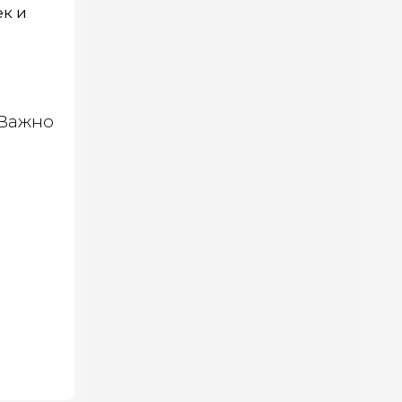
к и
 Важно