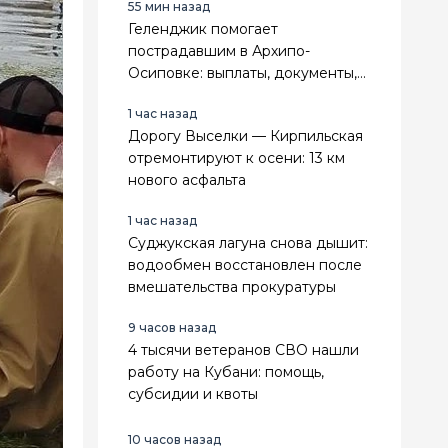
55 мин назад
Геленджик помогает
пострадавшим в Архипо-
Осиповке: выплаты, документы,
поддержка
1 час назад
Дорогу Выселки — Кирпильская
отремонтируют к осени: 13 км
нового асфальта
1 час назад
Суджукская лагуна снова дышит:
водообмен восстановлен после
вмешательства прокуратуры
9 часов назад
4 тысячи ветеранов СВО нашли
работу на Кубани: помощь,
субсидии и квоты
10 часов назад