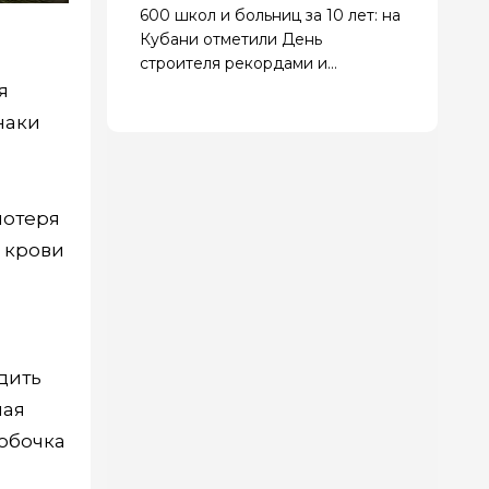
600 школ и больниц за 10 лет: на
Кубани отметили День
строителя рекордами и
наградами
я
наки
потеря
 крови
дить
ная
лобочка