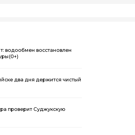
т: водообмен восстановлен
уры
(0+)
йске два дня держится чистый
тура проверит Суджукскую