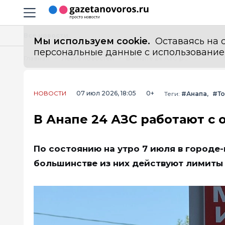
Информационный портал "ГазетаНоворос.ру"
Навигация сайта
Все новости
Мы используем cookie.
Оставаясь на с
персональные данные с использованием м
Главная
Лента новостей
В Анапе 24 АЗС работают с ограничениями
НОВОСТИ
07 июл 2026, 18:05
0+
Теги:
#Анапа
#Т
В Анапе 24 АЗС работают с
По состоянию на утро 7 июля в городе
большинстве из них действуют лимиты 