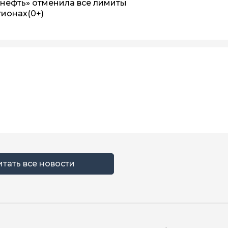
 нефть» отменила все лимиты
егионах
(0+)
итать все новости