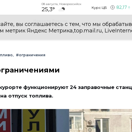
08 августа, Новороссийск
82,17
Курс ЦБ
25,3°
Новости России
айте, вы соглашаетесь с тем, что мы обрабаты
етрик Яндекс Метрика,top.mail.ru, LiveInterne
опливо
#ограничения
 ограничениями
-курорте функционируют 24 заправочные станц
на отпуск топлива.