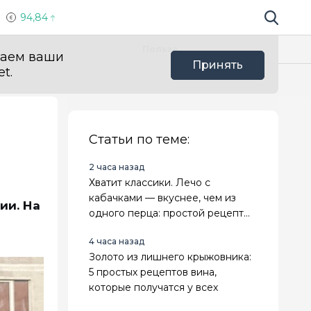
94,84
Поиск по 
Мы в с
Польза
ваем ваши
Принять
t.
Статьи по теме:
2 часа назад
Хватит классики. Лечо с
кабачками — вкуснее, чем из
ии. На
одного перца: простой рецепт
на зиму
4 часа назад
Золото из лишнего крыжовника:
5 простых рецептов вина,
которые получатся у всех