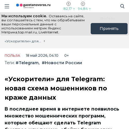
Информационный портал "ГазетаНоворос.ру"
Поиск
Навигация сайта
82,17
94,84
Мы используем cookie.
Оставаясь на сайте,
Все новости
Новости России
Польза
вы соглашаетесь с тем, что мы обрабатываем
ваши персональные данные с
использованием метрик Яндекс
Принять
Метрика,top.mail.ru, LiveInternet.
Главная
Лента новостей
«Ускорители» для Telegram: новая схема мошенников по краже данных
ПОЛЬЗА
18 май 2026, 04:10
0+
Теги:
#Telegram
#Новости России
«Ускорители» для Telegram:
новая схема мошенников по
краже данных
В последнее время в интернете появилось
множество мошеннических программ,
которые обещают сделать Telegram