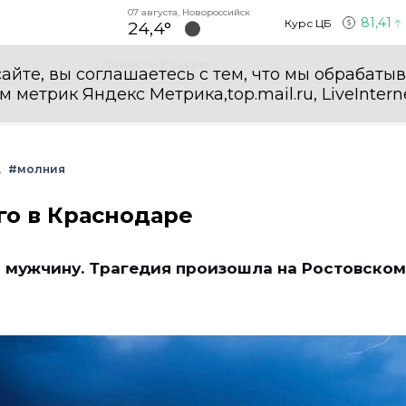
07 августа, Новороссийск
81,41
Курс ЦБ
24,4°
Новости России
айте, вы соглашаетесь с тем, что мы обрабаты
етрик Яндекс Метрика,top.mail.ru, LiveInterne
#молния
о в Краснодаре
о мужчину. Трагедия произошла на Ростовском