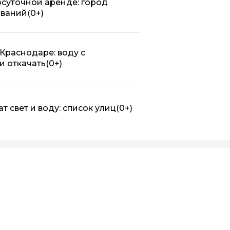
осуточной аренде: город
ований
(0+)
Краснодаре: воду с
и откачать
(0+)
т свет и воду: список улиц
(0+)