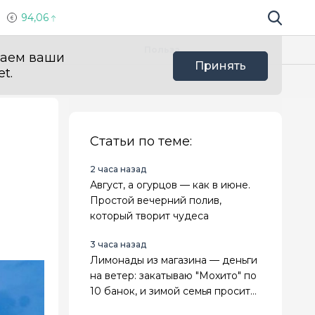
94,06
Поиск по 
Мы в с
Польза
ваем ваши
Принять
t.
Статьи по теме:
2 часа назад
Август, а огурцов — как в июне.
Простой вечерний полив,
который творит чудеса
3 часа назад
Лимонады из магазина — деньги
на ветер: закатываю "Мохито" по
10 банок, и зимой семья просит
добавки