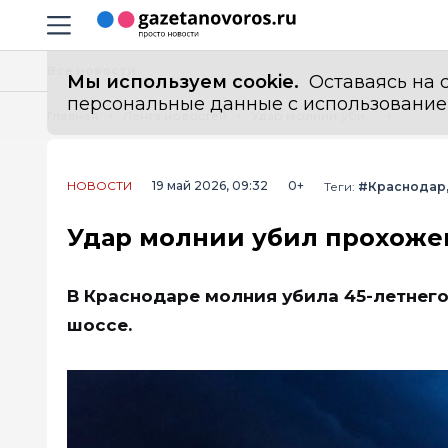
Информационный портал "ГазетаНоворос.ру"
Навигация сайта
Все новости
Мы используем cookie.
Оставаясь на с
персональные данные с использованием м
Главная
Лента новостей
Удар молнии убил прохожего в Краснодаре
НОВОСТИ
19 май 2026, 09:32
0+
Теги:
#Краснодар
Удар молнии убил прохожег
В Краснодаре молния убила 45-летнег
шоссе.