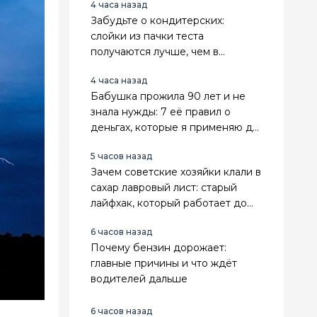
4 часа назад
Забудьте о кондитерских:
слойки из пачки теста
получаются лучше, чем в
магазине
4 часа назад
Бабушка прожила 90 лет и не
знала нужды: 7 её правил о
деньгах, которые я применяю до
сих пор
5 часов назад
Зачем советские хозяйки клали в
сахар лавровый лист: старый
лайфхак, который работает до
сих пор
6 часов назад
Почему бензин дорожает:
главные причины и что ждёт
водителей дальше
6 часов назад