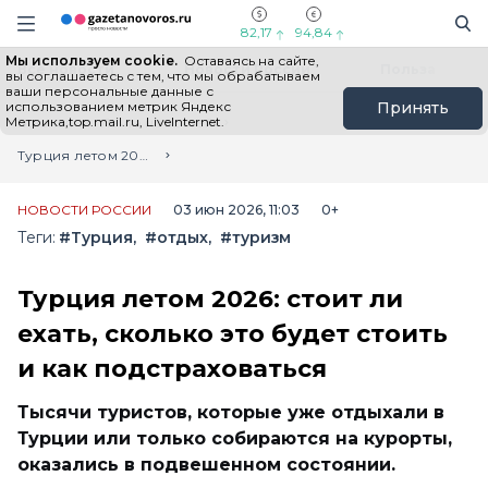
Информационный портал "ГазетаНоворос.ру"
Поиск
Навигация сайта
82,17
94,84
Мы используем cookie.
Оставаясь на сайте,
Все новости
Новости России
Польза
вы соглашаетесь с тем, что мы обрабатываем
ваши персональные данные с
использованием метрик Яндекс
Принять
Метрика,top.mail.ru, LiveInternet.
Главная
Лента новостей
Турция летом 2026: стоит ли ехать, сколько это будет стоить и как подстраховаться
НОВОСТИ РОССИИ
03 июн 2026, 11:03
0+
Теги:
#Турция
#отдых
#туризм
Турция летом 2026: стоит ли
ехать, сколько это будет стоить
и как подстраховаться
Тысячи туристов, которые уже отдыхали в
Турции или только собираются на курорты,
оказались в подвешенном состоянии.