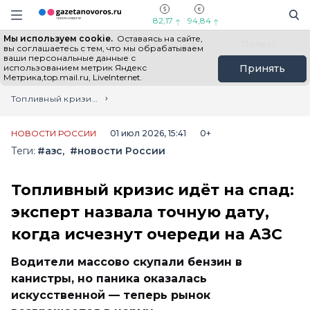
Информационный портал "ГазетаНоворос.ру"
Поиск
Навигация сайта
82,17
94,84
Мы используем cookie.
Оставаясь на сайте,
Все новости
Новости России
Польза
вы соглашаетесь с тем, что мы обрабатываем
ваши персональные данные с
использованием метрик Яндекс
Принять
Метрика,top.mail.ru, LiveInternet.
Главная
Лента новостей
Топливный кризис идёт на спад: эксперт назвала точную дату, когда исчезнут очереди на АЗС
НОВОСТИ РОССИИ
01 июл 2026, 15:41
0+
Теги:
#азс
#новости России
Топливный кризис идёт на спад:
эксперт назвала точную дату,
когда исчезнут очереди на АЗС
Водители массово скупали бензин в
канистры, но паника оказалась
искусственной — теперь рынок