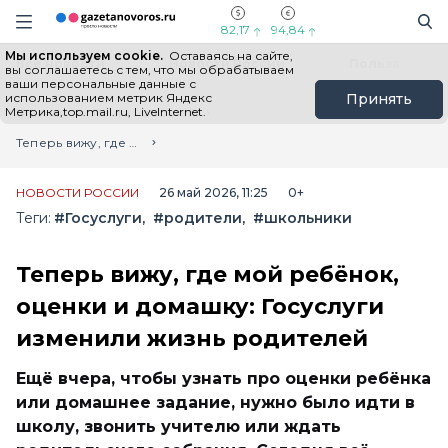
Информационный портал "ГазетаНоворос.ру"
Поиск
Навигация сайта
82,17
94,84
Мы используем cookie.
Оставаясь на сайте,
Все новости
Новости России
Польза
вы соглашаетесь с тем, что мы обрабатываем
ваши персональные данные с
использованием метрик Яндекс
Принять
Метрика,top.mail.ru, LiveInternet.
Главная
Лента новостей
Теперь вижу, где мой ребёнок, оценки и домашку: Госуслуги изменили жизнь родителей
НОВОСТИ РОССИИ
26 май 2026, 11:25
0+
Теги:
#Госуслуги
#родители
#школьники
Теперь вижу, где мой ребёнок,
оценки и домашку: Госуслуги
изменили жизнь родителей
Ещё вчера, чтобы узнать про оценки ребёнка
или домашнее задание, нужно было идти в
школу, звонить учителю или ждать