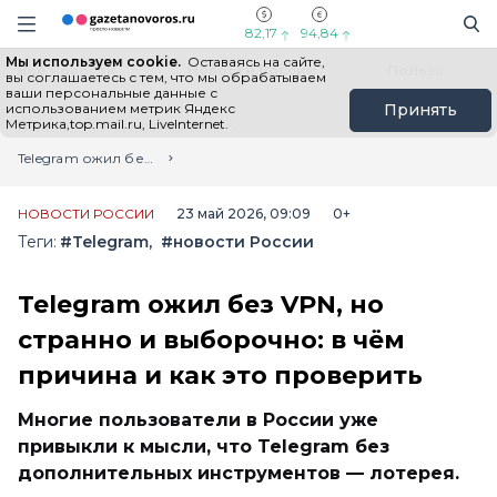
Информационный портал "ГазетаНоворос.ру"
Поиск
Навигация сайта
82,17
94,84
Мы используем cookie.
Оставаясь на сайте,
Все новости
Новости России
Польза
вы соглашаетесь с тем, что мы обрабатываем
ваши персональные данные с
использованием метрик Яндекс
Принять
Метрика,top.mail.ru, LiveInternet.
Главная
Лента новостей
Telegram ожил без VPN, но странно и выборочно: в чём причина и как это проверить
НОВОСТИ РОССИИ
23 май 2026, 09:09
0+
Теги:
#Telegram
#новости России
Telegram ожил без VPN, но
странно и выборочно: в чём
причина и как это проверить
Многие пользователи в России уже
привыкли к мысли, что Telegram без
дополнительных инструментов — лотерея.