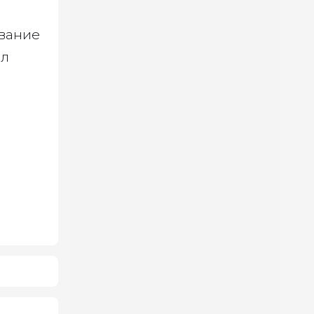
ование
ал