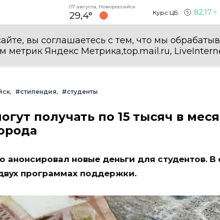
07 августа, Новороссийск
82,17
Курс ЦБ
29,4°
Новости России
айте, вы соглашаетесь с тем, что мы обрабаты
етрик Яндекс Метрика,top.mail.ru, LiveInterne
йск
#стипендия
#студенты
гут получать по 15 тысяч в меся
города
 анонсировал новые деньги для студентов. В
 двух программах поддержки.