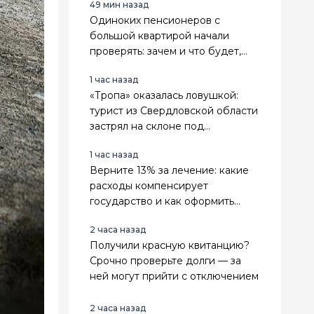
49 мин назад
Одиноких пенсионеров с
большой квартирой начали
проверять: зачем и что будет,
если найдут нарушения
1 час назад
«Тропа» оказалась ловушкой:
турист из Свердловской области
застрял на склоне под
Геленджиком
1 час назад
Верните 13% за лечение: какие
расходы компенсирует
государство и как оформить
вычет
2 часа назад
Получили красную квитанцию?
Срочно проверьте долги — за
ней могут прийти с отключением
2 часа назад