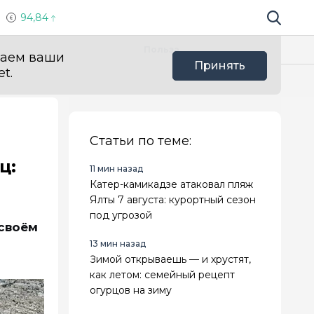
94,84
Поиск по 
Мы в с
Польза
ваем ваши
Принять
t.
Статьи по теме:
ц:
11 мин назад
Катер-камикадзе атаковал пляж
Ялты 7 августа: курортный сезон
под угрозой
 своём
13 мин назад
Зимой открываешь — и хрустят,
как летом: семейный рецепт
огурцов на зиму