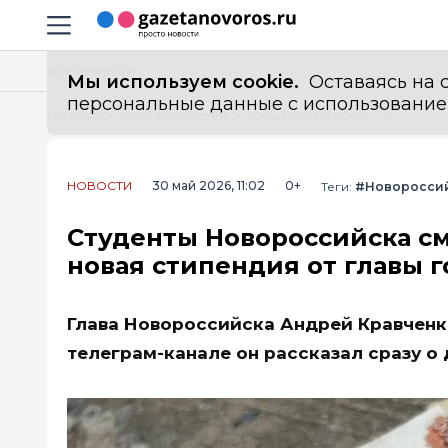
Информационный портал "ГазетаНоворос.ру"
Навигация сайта
Все новости
Мы используем cookie.
Оставаясь на с
персональные данные с использованием м
Главная
Лента новостей
Студенты Новороссийска смогут получать по 15 тысяч в месяц: новая стипендия от главы города
НОВОСТИ
30 май 2026, 11:02
0+
Теги:
#Новоросси
Студенты Новороссийска смо
новая стипендия от главы 
Глава Новороссийска Андрей Кравченко
телеграм-канале он рассказал сразу о