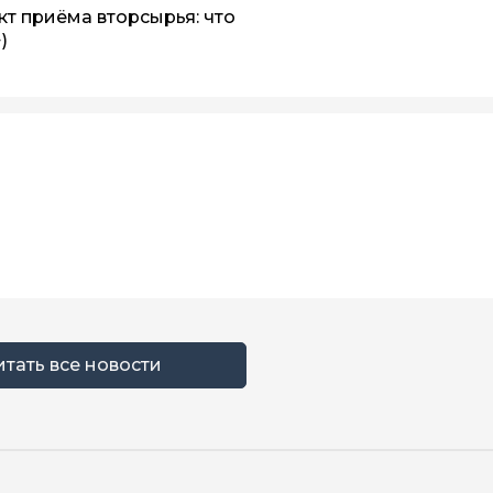
т приёма вторсырья: что
)
итать все новости