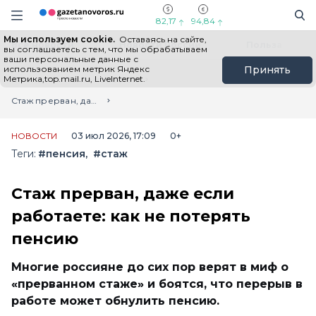
Информационный портал "ГазетаНоворос.ру"
Поиск
Навигация сайта
82,17
94,84
Мы используем cookie.
Оставаясь на сайте,
Все новости
Новости России
Польза
вы соглашаетесь с тем, что мы обрабатываем
ваши персональные данные с
использованием метрик Яндекс
Принять
Метрика,top.mail.ru, LiveInternet.
Главная
Лента новостей
Стаж прерван, даже если работаете: как не потерять пенсию
НОВОСТИ
03 июл 2026, 17:09
0+
Теги:
#пенсия
#стаж
Стаж прерван, даже если
работаете: как не потерять
пенсию
Многие россияне до сих пор верят в миф о
«прерванном стаже» и боятся, что перерыв в
работе может обнулить пенсию.