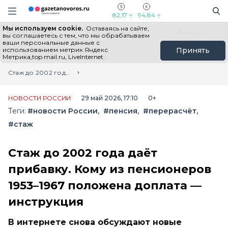
Информационный портал "ГазетаНоворос.ру"
Поиск
Навигация сайта
82,17
94,84
Мы используем cookie.
Оставаясь на сайте,
Все новости
Новости России
Польза
вы соглашаетесь с тем, что мы обрабатываем
ваши персональные данные с
использованием метрик Яндекс
Принять
Метрика,top.mail.ru, LiveInternet.
Главная
Лента новостей
Стаж до 2002 года даёт прибавку. Кому из пенсионеров 1953–1967 положена доплата — инструкция
НОВОСТИ РОССИИ
29 май 2026, 17:10
0+
Теги:
#новости России
#пенсия
#перерасчёт
#стаж
Стаж до 2002 года даёт
прибавку. Кому из пенсионеров
1953–1967 положена доплата —
инструкция
В интернете снова обсуждают новые