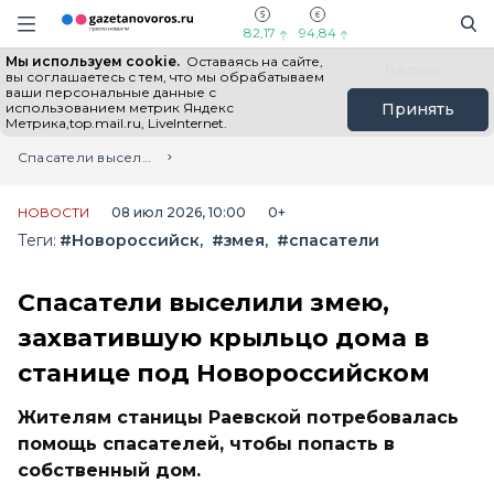
Информационный портал "ГазетаНоворос.ру"
Поиск
Навигация сайта
82,17
94,84
Мы используем cookie.
Оставаясь на сайте,
Все новости
Новости России
Польза
вы соглашаетесь с тем, что мы обрабатываем
ваши персональные данные с
использованием метрик Яндекс
Принять
Метрика,top.mail.ru, LiveInternet.
Главная
Лента новостей
Спасатели выселили змею, захватившую крыльцо дома в станице под Новороссийском
НОВОСТИ
08 июл 2026, 10:00
0+
Теги:
#Новороссийск
#змея
#спасатели
Спасатели выселили змею,
захватившую крыльцо дома в
станице под Новороссийском
Жителям станицы Раевской потребовалась
помощь спасателей, чтобы попасть в
собственный дом.