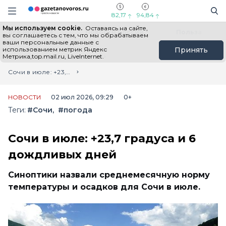
Информационный портал "ГазетаНоворос.ру"
Поиск
Навигация сайта
82,17
94,84
Мы используем cookie.
Оставаясь на сайте,
Все новости
Новости России
Польза
вы соглашаетесь с тем, что мы обрабатываем
ваши персональные данные с
использованием метрик Яндекс
Принять
Метрика,top.mail.ru, LiveInternet.
Главная
Лента новостей
Сочи в июле: +23,7 градуса и 6 дождливых дней
НОВОСТИ
02 июл 2026, 09:29
0+
Теги:
#Сочи
#погода
Сочи в июле: +23,7 градуса и 6
дождливых дней
Синоптики назвали среднемесячную норму
температуры и осадков для Сочи в июле.