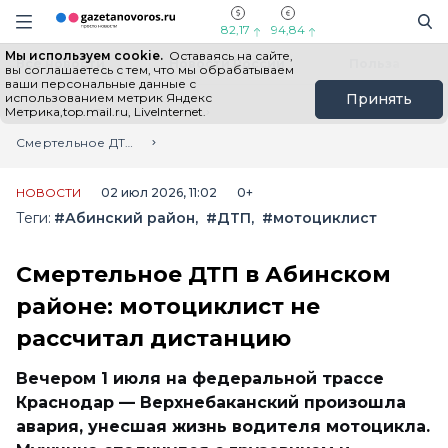
Информационный портал "ГазетаНоворос.ру"
Поиск
Навигация сайта
82,17
94,84
Мы используем cookie.
Оставаясь на сайте,
Все новости
Новости России
Польза
вы соглашаетесь с тем, что мы обрабатываем
ваши персональные данные с
использованием метрик Яндекс
Принять
Метрика,top.mail.ru, LiveInternet.
Главная
Лента новостей
Смертельное ДТП в Абинском районе: мотоциклист не рассчитал дистанцию
НОВОСТИ
02 июл 2026, 11:02
0+
Теги:
#Абинский район
#ДТП
#мотоциклист
Смертельное ДТП в Абинском
районе: мотоциклист не
рассчитал дистанцию
Вечером 1 июля на федеральной трассе
Краснодар — Верхнебаканский произошла
авария, унесшая жизнь водителя мотоцикла.